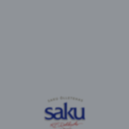
Joogi põhiosaks oleva vee puhastamisel on viimane li
seeläbi muudetud erakordselt selgeks ja puhtaks, on 
maitseained. Vichy Fresh on sama maitsev kui mahl 
kui vesi. Samuti on jook sobilik inimesele, kes soo
kuid samas maitsekamaid kui lihtsalt mineraal- ja l
Vichy Fresh tootevalikus on saadaval järgmised maits
kirss.
Koostisosad
vesi, glükoosi-fruktoosisiirup, happesuse regulaator -
säilitusained - E202 ja E211.
Toitumisalane teave 100 ml kohta
Energia: 88 kJ / 21 kcal
Rasvad: 0 g
millest küllastunud rasvhappeid: 0 g
Süsivesikud: 5,0 g
millest suhkruid: 4,9 g
Valgud: 0 g