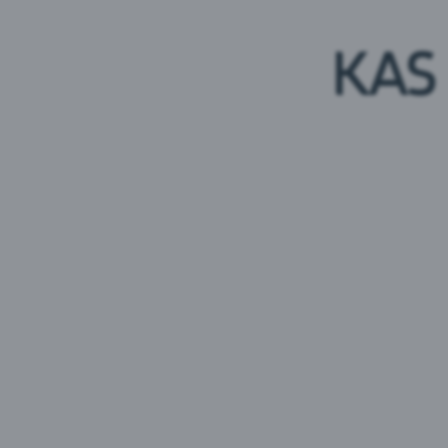
KAS
Vichy Classique Still
Vichy Lood
Mineraalv
Eesti
Eesti