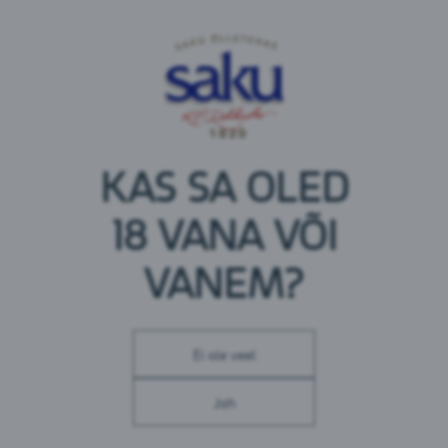
puhtaks.
Pakendid:
1,5L PET
0,5L PET
KAS SA OLED
0,33L pudel
18 VANA VÕI
VANEM?
Ei ole veel
Jah