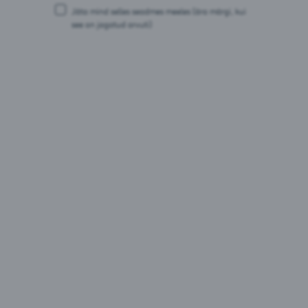
Jäta mind selles seadmes meeles
(ära märgi, kui
see on jagatud arvuti)
Vichy Looduslik Mineraalvesi
Eesti
Otsi
Otsi tooteid
tooteid
Otsi
Vali õlle tüüp