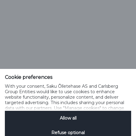
Saku Õlletehase AS
Tallinna mnt. 2
Saku alevik 75501, Harjumaa
Cookie preferences
Telefon 6508 400
With your consent, Saku Õlletehase AS and Carlsberg
saku@saku.ee
Group Entities would like to use cookies to enhance
website functionality, personalize content, and deliver
targeted advertising. This includes sharing your personal
data with our partners. Use "Manage cookies" to change
your consent preferences anytime. See our
Cookie
Allow all
Notification
&
Privacy Notification
for details.
Kontakt
Küpsiste kasutamise tingimused
Küpsiste kasutamise põhimõtted
Privaatsuspoliitika
Küpsiste poliitika
Sotsiaalmeedia reeglid
Refuse optional
Küpsiste haldamine
SpeakUp