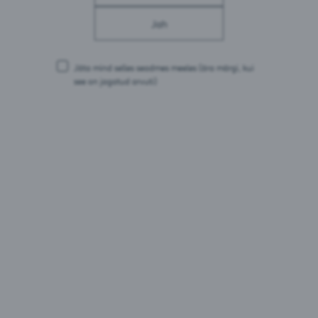
E-post:
jaanus.jogis@saku.ee
Jah
Jäta mind selles seadmes meeles
(ära märgi, kui
see on jagatud arvuti)