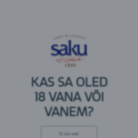
KAS SA OLED
18 VANA VÕI
VANEM?
JAANUS JÕGIS
Logistikajuht
Tel: 6 508 400
Ei ole veel