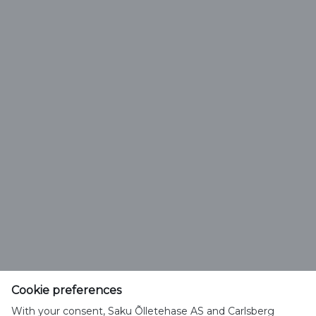
Tel: 55 970 000
E-post:
janika.jaago@saku.ee
Saku Õlletehase AS
Tallinna mnt. 2
Saku alevik 75501, Harjumaa
Cookie preferences
Telefon 6508 400
With your consent, Saku Õlletehase AS and Carlsberg
saku@saku.ee