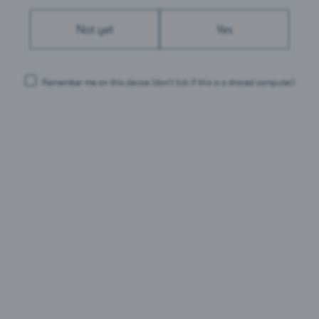
Not yet
Yes
Pakendid:
0,5L purk
Remember me on this device
(don’t tick if this is a shared computer)
1L PET
aljas Õun
Somersby Apple
Som