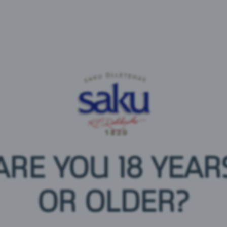
Koostisosad
vesi, õunavein (vesi, glükoosisiirup, õunamahlakonts
süsihappegaas, happesuse regulaator - E330, loodusl
säilitusaine - E202
Toitumisalane teave 100 ml kohta
ARE YOU 18 YEAR
Energia: 216 kJ / 51 kcal
Rasvad: 0 g
millest küllastunud rasvhappeid: 0 g
OR OLDER?
Süsivesikud: 6,1 g
millest suhkruid: 5,8 g
Valgud: 0,1 g
Sool: 0 g