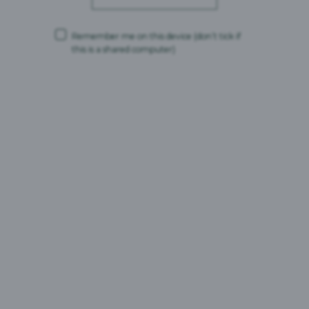
Süsivesikud: 7,3 g
millest suhkruid: 7,2 g
Valgud: 0 g
Remember me on this device
(don’t tick if
Sool: 0 g
this is a shared computer)
Pakendid:
0,5L purk
1L PET