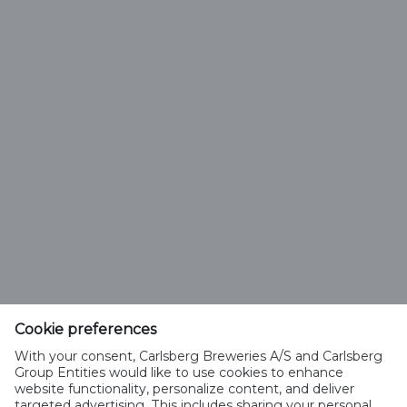
Vali õlle tüüp
Saku Õlletehase AS
Tallinna mnt. 2
Saku alevik 75501, Harjumaa
Cookie preferences
Telefon 6508 400
With your consent, Carlsberg Breweries A/S and Carlsberg
saku@saku.ee
Group Entities would like to use cookies to enhance
website functionality, personalize content, and deliver
targeted advertising. This includes sharing your personal