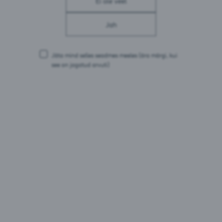
Ei ole veel
Jah
Jäta mind selles seadmes meeles
(ära märgi, kui
see on jagatud arvuti)
Vichy Classique Still
Eesti
Otsi
Otsi tooteid
tooteid
Otsi