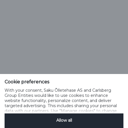
Saku Õlletehase AS
Tallinna mnt. 2
Saku alevik 75501, Harjumaa
Cookie preferences
Telefon 6508 400
With your consent, Saku Õlletehase AS and Carlsberg
saku@saku.ee
Group Entities would like to use cookies to enhance
website functionality, personalize content, and deliver
targeted advertising. This includes sharing your personal
data with our partners. Use "Manage cookies" to change
your consent preferences anytime. See our
Cookie
Allow all
Notification
&
Privacy Notification
for details.
Kontakt
Küpsiste kasutamise tingimused
Küpsiste kasutamise põhimõtted