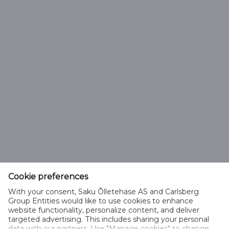
Vali õlle tüüp
Saku Õlletehase AS
Tallinna mnt. 2
Saku alevik 75501, Harjumaa
Cookie preferences
Telefon 6508 400
With your consent, Saku Õlletehase AS and Carlsberg
saku@saku.ee
Group Entities would like to use cookies to enhance
website functionality, personalize content, and deliver
targeted advertising. This includes sharing your personal
data with our partners. Use "Manage cookies" to change