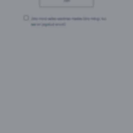
Rasvad: 0 g
millest küllastunud rasvhappeid: 0 g
Süsivesikud: 8,3 g
Jäta mind selles seadmes meeles
(ära märgi, kui
millest suhkruid: 7,2 g
see on jagatud arvuti)
Valgud: 0 g
Sool: 0 g
Pakendid:
0,275L pdl