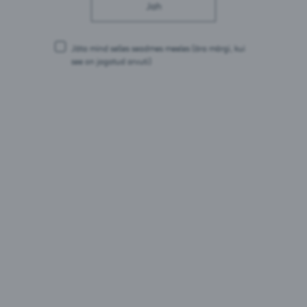
Süsivesikud: 7,3 g
Jah
millest suhkruid: 7,2 g
Valgud: 0 g
Sool: 0 g
Jäta mind selles seadmes meeles
(ära märgi, kui
see on jagatud arvuti)
Pakendid:
0,5L purk
1L PET