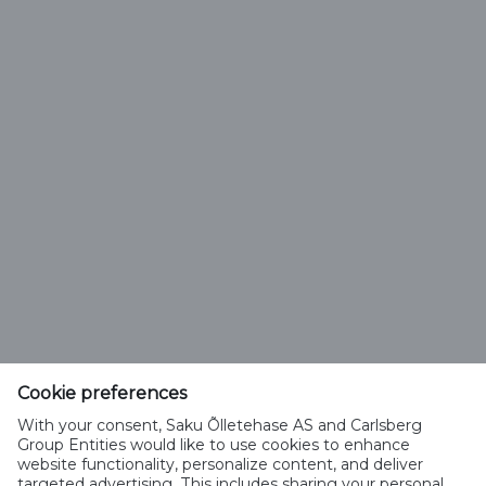
Vali õlle tüüp
Saku Õlletehase AS
Tallinna mnt. 2
Saku alevik 75501, Harjumaa
Cookie preferences
Telefon 6508 400
With your consent, Saku Õlletehase AS and Carlsberg
saku@saku.ee
Group Entities would like to use cookies to enhance
website functionality, personalize content, and deliver
targeted advertising. This includes sharing your personal