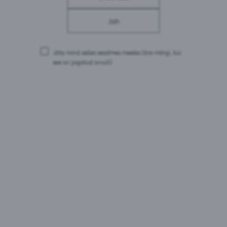
millest küllastunud rasvhappeid: 0 g
Süsivesikud: 8,2 g
Jah
millest suhkruid: 8,1 g
Valgud: 0 g
Sool: 0 g
Jäta mind selles seadmes meeles
(ära märgi, kui
see on jagatud arvuti)
Pakendid:
0,33L pudel
0,5L purk
0,5L purk MP4
0,33L purk
0,33L purk kohver MP24
1L PET