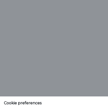
Vali õlle tüüp
Saku Õlletehase AS
Tallinna mnt. 2
Saku alevik 75501, Harjumaa
Cookie preferences
Telefon 6508 400