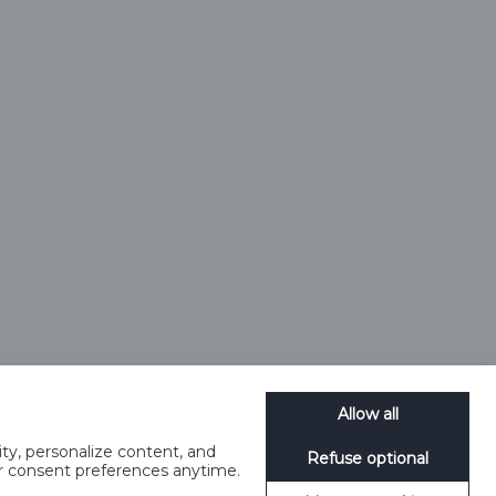
Allow all
ty, personalize content, and
Refuse optional
meedia reeglid
Küpsiste haldamine
SpeakUp
ur consent preferences anytime.