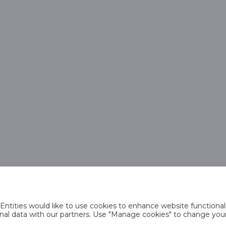
Saku Õlletehase AS
Tallinna mnt. 2
Saku alevik 75501, Harjumaa
Telefon 6508 400
saku@saku.ee
tities would like to use cookies to enhance website functionali
psiste kasutamise põhimõtted
Privaatsuspoliitika
Küpsiste poliitika
Sotsiaal
rsonal data with our partners. Use "Manage cookies" to change yo