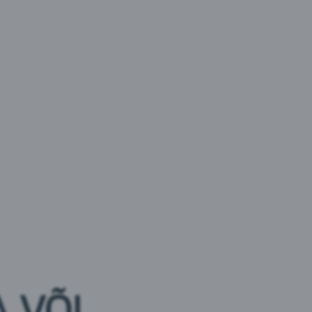
ritud
odra
linnased, humalad
 VÕI