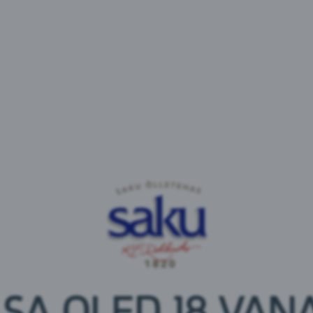
Soovitame klaasi:
Koostisosad
vesi,
odr
alinnased,
oder
, glükoosisiirup, karamellisee
 SA OLED 18 VANA