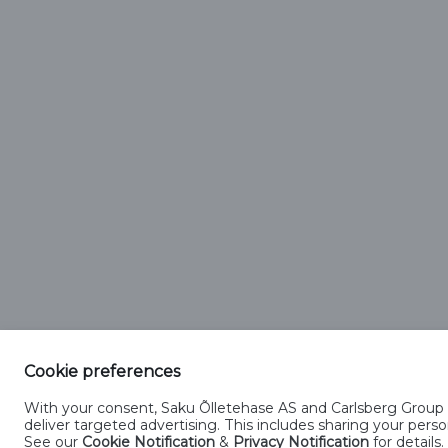
Cookie preferences
With your consent, Saku Õlletehase AS and Carlsberg Group En
Kontakt
Küpsiste kasutamise tingimused
Kü
deliver targeted advertising. This includes sharing your pe
See our
Cookie Notification
&
Privacy Notification
for details.