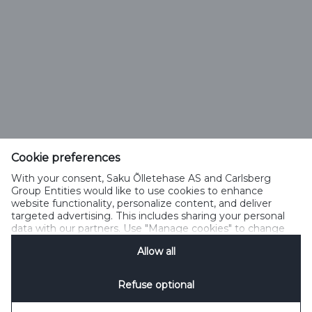
Saku Õlletehase AS
Tallinna mnt. 2
Saku alevik 75501, Harjumaa
Cookie preferences
Telefon 6508 400
With your consent, Saku Õlletehase AS and Carlsberg
saku@saku.ee
Group Entities would like to use cookies to enhance
website functionality, personalize content, and deliver
targeted advertising. This includes sharing your personal
data with our partners. Use "Manage cookies" to change
your consent preferences anytime. See our
Cookie
Allow all
Notification
&
Privacy Notification
for details.
Kontakt
Küpsiste kasutamise tingimused
Küpsiste kasutamise põhimõtted
Privaatsuspoliitika
Küpsiste poliitika
Sotsiaalmeedia reeglid
Refuse optional
Küpsiste haldamine
SpeakUp