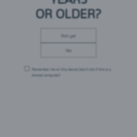
Valgud: 0,2 g
Sool: 0 g
OR OLDER?
Pakendid:
Not yet
1L PET
Yes
Remember me on this device
(don’t tick if this is a
shared computer)