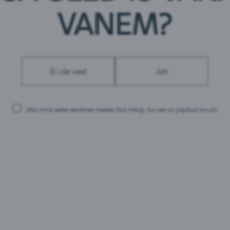
VANEM?
Ei ole veel
Jah
uslik
Vichy Classique Lemon
Vichy 
esi
Jäta mind selles seadmes meeles
(ära märgi, kui see on jagatud arvuti)
Eesti