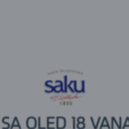
See vesi on looduslikult puhas ja saasteainetest vab
kõrgusel merepinnast asuval puutumata alal. Ümbrit
tööstus- kui ka põllumajanduslikud asulad. Vesi liigu
sellele loomulikku kaitset igasuguse reostuse eest. See
võõrkehade vaba. Tänu oma naturaalsele puhtusele e
ega filtreerima. Elegantsus, ilu, harmoonia, kergus 
Lauretana veed Euroopa parimate restoranide poolt e
Lauretana vesi sobib suurepäraselt igapäevaseks tarbi
on eriti hea valik sportlastele. Seda võib kasutada i
see on soovitatav ka raseduse ja imetamise ajal.
Pakendid:
0,33L klaaspudel
0,75L klaaspudel
 SA OLED 18 VANA