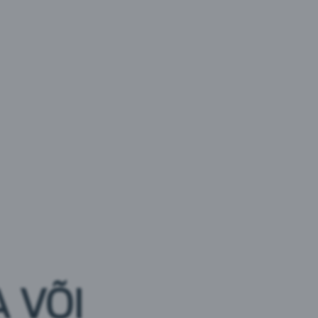
a, sest see jõuab maapinnale üle 1000 meetri
sev keskkond on kaitstud ning seal puuduvad nii
b sügaval iidse graniidikihi sees, mis pakub
tõttu on see täielikult nitraatide ning
i pea allikavett isegi puhastama
ja tasakaal – tänu nendele omadustele on
elistatud klaaspudeli veed.
miseks nii täiskasvanutele kui ka lastele ning
mikute ja vastsündinute toidu valmistamiseks ning
 VÕI