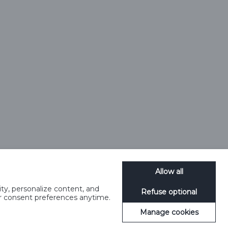
Allow all
ty, personalize content, and
Refuse optional
meedia reeglid
Küpsiste haldamine
SpeakUp
ur consent preferences anytime.
Manage cookies