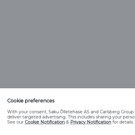
Cookie preferences
With your consent, Saku Õlletehase AS and Carlsberg Group En
Kontakt
Küpsiste kasutamise tingimused
Kü
deliver targeted advertising. This includes sharing your pe
See our
Cookie Notification
&
Privacy Notification
for details.