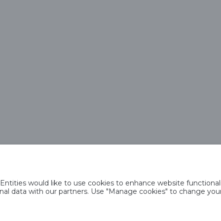
Saku Õlletehase AS
Tallinna mnt. 2
Saku alevik 75501, Harjumaa
Telefon 6508 400
saku@saku.ee
tities would like to use cookies to enhance website functionali
psiste kasutamise põhimõtted
Privaatsuspoliitika
Küpsiste poliitika
Sotsiaal
rsonal data with our partners. Use "Manage cookies" to change yo