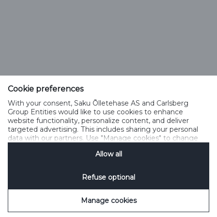
Saku Õlletehase AS
Tallinna mnt. 2
Saku alevik 75501, Harjumaa
Cookie preferences
Telefon 6508 400
With your consent, Saku Õlletehase AS and Carlsberg
saku@saku.ee
Group Entities would like to use cookies to enhance
website functionality, personalize content, and deliver
targeted advertising. This includes sharing your personal
data with our partners. Use "Manage cookies" to change
your consent preferences anytime. See our
Cookie
Allow all
Notification
&
Privacy Notification
for details.
Kontakt
Küpsiste kasutamise tingimused
Küpsiste kasutamise põhimõtted
Privaatsuspoliitika
Küpsiste poliitika
Sotsiaalmeedia reeglid
Refuse optional
Küpsiste haldamine
SpeakUp
Manage cookies