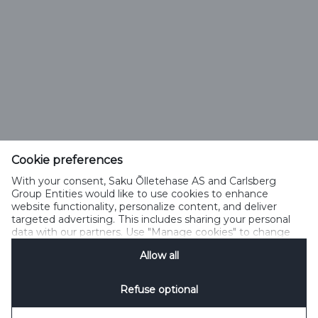
Saku Õlletehase AS
Tallinna mnt. 2
Saku alevik 75501, Harjumaa
Cookie preferences
Telefon 6508 400
With your consent, Saku Õlletehase AS and Carlsberg
saku@saku.ee
Group Entities would like to use cookies to enhance
website functionality, personalize content, and deliver
targeted advertising. This includes sharing your personal
data with our partners. Use "Manage cookies" to change
your consent preferences anytime. See our
Cookie
Allow all
Notification
&
Privacy Notification
for details.
Kontakt
Küpsiste kasutamise tingimused
Küpsiste kasutamise põhimõtted
Privaatsuspoliitika
Küpsiste poliitika
Sotsiaalmeedia reeglid
Refuse optional
Küpsiste haldamine
SpeakUp