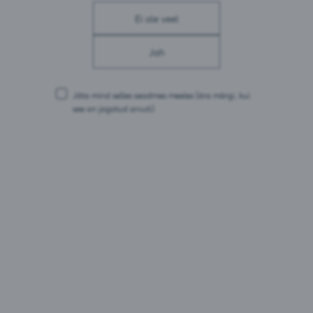
biotiin, vitamiin B12
Ei ole veel
Jah
Toitumisalane teave 100 ml kohta
Energia: 176 kJ / 42 kcal
Jäta mind selles seadmes meeles
(ära märgi, kui
Rasvad: 0 g
see on jagatud arvuti)
millest küllastunud rasvhappeid: 0 g
Süsivesikud: 9,9 g
millest suhkruid: 7,6 g
Valgud: 0 g
Sool: 0 g
Pakendid:
0,275L pdl